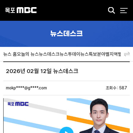
검
색
뉴스데스크
뉴스 홈
오늘의 뉴스
뉴스데스크
뉴스투데이
뉴스특보
분야별
지역별
뉴스
2026년 02월 12일 뉴스데스크
mokp****@g****.com
조회수 : 587