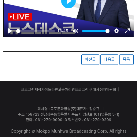
Play
16:45
Play
Mute
Settings
Ente
fulls
이전글
다음글
목록
프로그램제작가이드라인
고충처리인
프로그램 구매
시청자위원회
회사명 : 목포문화방송(주)
대표자 : 김순규
주소 : 58723 전남광주통합특별시 목포시 영산로 101 (명륜동 5-1)
전화 : 061-270-9000~3 팩스번호 : 061-270-9209
Copyright © Mokpo Munhwa Broadcasting Corp. All rights