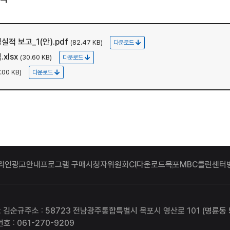
적 보고_1(안).pdf
(82.47 KB)
다운로드
xlsx
(30.60 KB)
다운로드
7.00 KB)
다운로드
리인
광고안내
프로그램 구매
시청자위원회
CI다운로드
목포MBC클린센터
: 김순규
주소 : 58723 전남광주통합특별시 목포시 영산로 101 (명륜동 5
호 : 061-270-9209