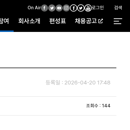
On Air
페
트
유
인
로그인
검색
페
인
유
이
위
튜
스
이
스
튜
참여
회사소개
편성표
채용공고
스
터
브
타
스
타
브
북
북
등록일 : 2026-04-20 17:48
조회수 : 144