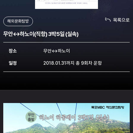
목록으로
해외문화탐방
무안↔하노이(직항) 3박5일 (실속)
장소
무안↔하노이
일정
2018.01.31까지 총 9회차 운항