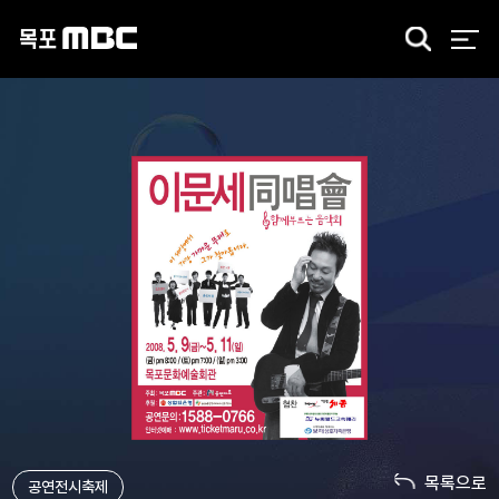
검
색
목록으로
공연전시축제