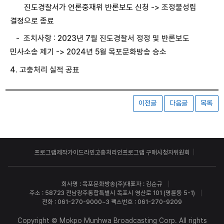
진도경찰서가 언론중재위 반론보도 신청 -> 조정불성립
결정으로 종료
- 조치사항 : 2023년 7월 진도경찰서 정정 및 반론보도
민사소송 제기 -> 2024년 5월 목포문화방송 승소
4. 고충처리 실적 공표
이전글
다음글
목록
프로그램제작가이드라인
고충처리인
프로그램 구매
시청자위원회
회사명 : 목포문화방송(주)
대표자 : 김순규
주소 : 58723 전남광주통합특별시 목포시 영산로 101 (명륜동 5-1)
전화 : 061-270-9000~3 팩스번호 : 061-270-9209
Copyright © Mokpo Munhwa Broadcasting Corp. All rights