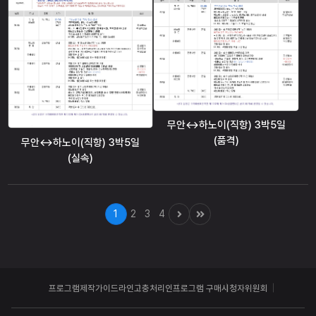
무안↔하노이(직항) 3박5일
(품격)
무안↔하노이(직항) 3박5일
(실속)
1
2
3
4
프로그램제작가이드라인
고충처리인
프로그램 구매
시청자위원회