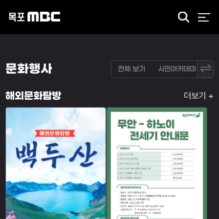
검
색
문화행사
전체 보기
시민아카데미
문
더보기
해외문화탐방