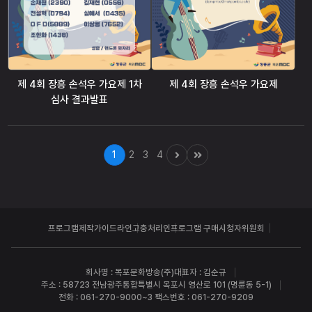
제 4회 장흥 손석우 가요제 1차
제 4회 장흥 손석우 가요제
심사 결과발표
1
2
3
4
프로그램제작가이드라인
고충처리인
프로그램 구매
시청자위원회
회사명 : 목포문화방송(주)
대표자 : 김순규
주소 : 58723 전남광주통합특별시 목포시 영산로 101 (명륜동 5-1)
전화 : 061-270-9000~3 팩스번호 : 061-270-9209