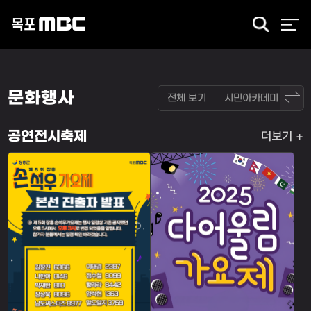
검
색
문화행사
전체 보기
시민아카데미
문
더보기
공연전시축제