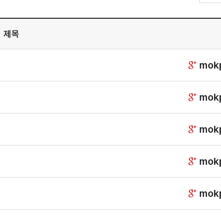
제목
mok
mok
mok
mok
mok