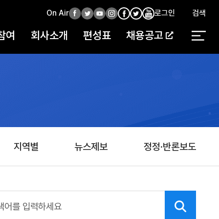
On Air
페
트
유
인
로그인
검색
페
인
유
이
위
튜
스
이
스
튜
참여
회사소개
편성표
채용공고
스
터
브
타
스
타
브
북
북
지역별
뉴스제보
정정·반론보도