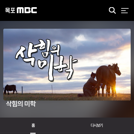
검
색
삭힘의 미학
홈
다시보기