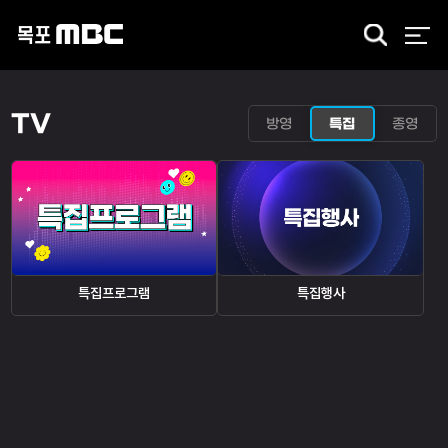
검
색
TV
방영
특집
종영
특집프로그램
특집행사