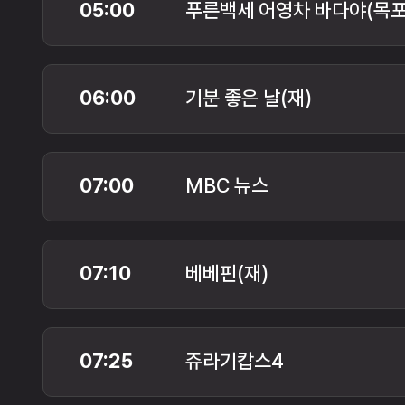
05:00
푸른백세 어영차 바다야(목포
06:00
기분 좋은 날(재)
07:00
MBC 뉴스
07:10
베베핀(재)
07:25
쥬라기캅스4