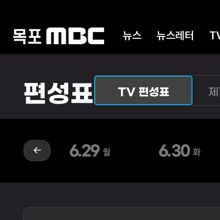
뉴스
뉴스레터
T
편성표
TV 편성표
제
6.29
6.30
월
화