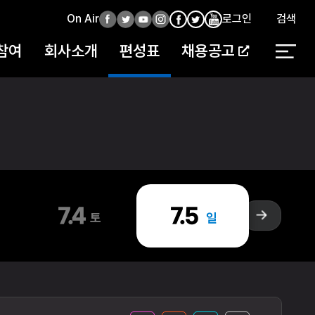
On Air
페
트
유
인
로그인
검색
페
인
유
이
위
튜
스
이
스
튜
참여
회사소개
편성표
채용공고
스
터
브
타
스
타
브
북
북
7.4
7.5
토
일