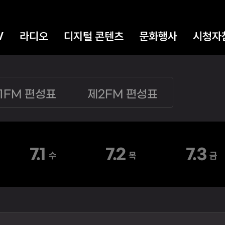
V
라디오
디지털 콘텐츠
문화행사
시청자
1FM 편성표
제2FM 편성표
7.1
7.2
7.3
수
목
금