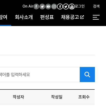
On Air
페
트
유
인
로그인
검색
페
인
유
이
위
튜
스
이
스
튜
참여
회사소개
편성표
채용공고
스
터
브
타
스
타
브
북
북
작성자
작성일
조회수