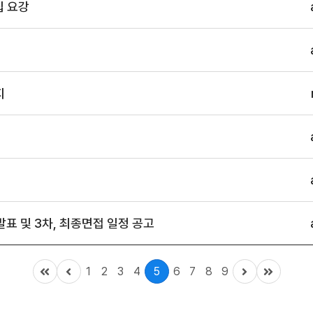
집 요강
지
발표 및 3차, 최종면접 일정 공고
1
2
3
4
5
6
7
8
9