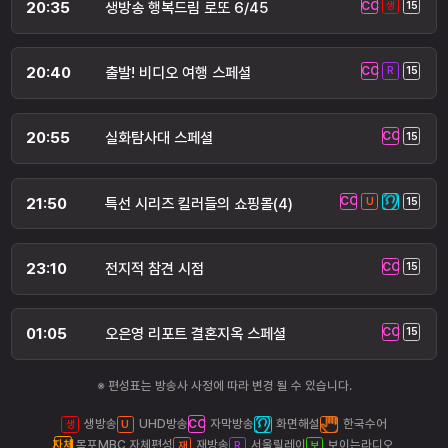
20:35
생방송 행복드림 로또 6/45
20:40
출발! 비디오 여행 스페셜
20:55
실화탐사대 스페셜
21:50
특선 시리즈 킬러들의 쇼핑몰(4)
23:10
전지적 참견 시점
01:05
오은영 리포트 결혼지옥 스페셜
※ 편성표는 방송사 사정에 따라 변경 될 수 있습니다.
생방송
UHD방송
자막방송
화면해설
한국수어
목포MBC 자체편성
재방송
서울릴레이
보이는라디오