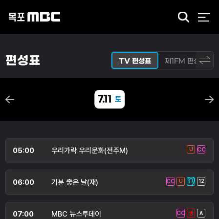
검
색
편성표
TV 편성표
제1FM 편성표
7.11
토
05:00
우리가락 우리문화(전주M)
06:00
기분 좋은 날(재)
07:00
MBC 뉴스투데이