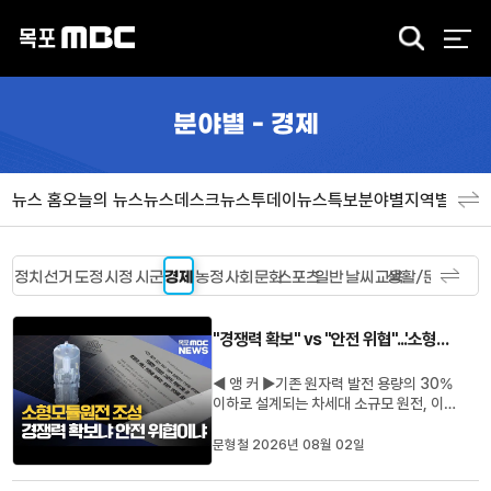
검
색
분야별 - 경제
뉴스 홈
오늘의 뉴스
뉴스데스크
뉴스투데이
뉴스특보
분야별
지역별
뉴스
정치
선거
도정
시정
시군
경제
농정
사회
문화
스포츠
일반
날씨
교육
생활/문화
"경쟁력 확보" vs "안전 위협"...'소형모듈원전' 공방
◀ 앵 커 ▶기존 원자력 발전 용량의 30%
이하로 설계되는 차세대 소규모 원전, 이른
바 '소형모듈원전'을 둘러싸고 지역 국회의
원과 환경단체가 대립하고 있습니다. 침체
문형철 2026년 08월 02일
된 주력 산업을 살리기 위해 실증지역 지정
이 반드시 필요하다는 입장과안전과 환경