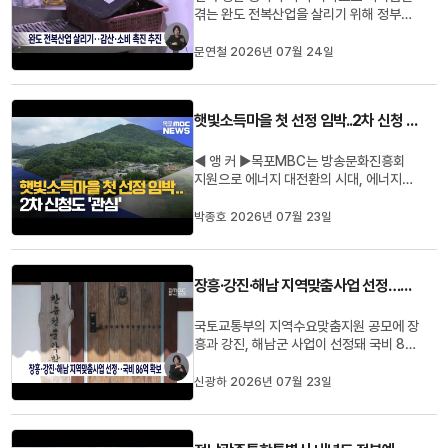
겪는 완도 전복산업을 살리기 위해 정부와
지자체, 생산자단체가 공동 대응에 나섰습
니다.최근 열린 전복산업 관련 예산사업 협
문연철 2026년 07월 24일
의회에서는 내년부터 100억 원 규모의 전
복 가두리 감축사업을 추진하고, 과잉 생산
된 전복 5천 톤의 판촉과 수매 확대를 검토
햇빛소득마을 첫 선정 임박..2차 신청 '관심'
하기로 했습니다.또 완도...
◀ 앵 커 ▶목포MBC는 방송문화진흥회
지원으로 에너지 대전환의 시대, 에너지가
바뀌면 주민의 삶도 바뀐다는 주제로 '찾아
가는 햇빛교실' 기획 보도를 이어가고 있습
박종호 2026년 07월 23일
니다.정부가 주민소득 확대를 위해마을에
서 생산된 전력을 주민 소득으로 돌려주는
'햇빛소득마을' 2차 신청을 받고 있습니다.
장흥·강진·해남 지역맞춤사업 선정…국비 86억 확보
다음 달이면 1차 선정 마을에...
국토교통부의 지역수요맞춤지원 공모에 장
흥과 강진, 해남군 사업이 선정돼 국비 86
억 원이 투입됩니다.장흥은 노벨문학마을
조성, 강진은 공영주차타워 건립, 해남은
신광하 2026년 07월 23일
완도·진도·강진과 함께 활용하는 무장애 스
마트 재활거점 조성 사업을 추진합니다.이
번 공모는 주민 생활환경 개선과 정주여건