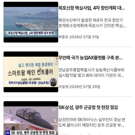
을 위협할 수 있다는 의견이 맞서고 있는 상
목포신항 핵심사업, 4차 항만계획 대거 반영
황인데요.공방의 배경과 쟁...
해양수산부가 발표한 제4차 전국 항만기
본계획수정계획에 목포시가 건의한 핵심
사업들이대거 반영됐습니다.수정 계획에는
797억 원 규모의 해상풍력 지원 인프라 확
박종호 2026년 07월 31일
충을 위한3만 재화중량톤급 철재부두와 목
포신항제3단계 배후단지 조성을 위한 사
업,세월호 선체 처리계획 이행사업 등이포
무안에 국가 농업AX플랫폼 구축 본격화..2천546억 투입
함됐습니다.
전남광주통합특별시가 농림축산식품부와
실시협약을 맺고 AI와 데이터 기반의 국가
농업AX플랫폼 구축에 본격 착수합니다.해
당 사업을 통해 무안 해제면에는오는
서일영 2026년 07월 29일
2030년까지 2천546억 원이 투입돼AI
온실과 스마트 농산물산지유통센터
(APC),AI 영농 솔루션 개발·실증 시설 등
SK·삼성, 광주 군공항 첫 현장 점검
이들어서게 됩니다.통합특별시는 해당 플
랫폼을 ...
삼성전자와 SK하이닉스 실무진이 호남 반
도체 클러스터 예정지인 광주 군공항 부지
를 처음으로 둘러보며 사업 추진에 속도를