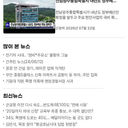
전남광주통합특별시 내년도 정부예산 확보 총력전
확충을 위한 사업으로, 전...
전남광주통합특별시가 내년도 정부예산안
확정을 앞두고 주요 현안사업의 국비 확보
에 나섰습니다.황기연 행정부시장은 기획
예산처를 찾아 영암~광주 고속도로 건설과
신광하 2026년 07월 22일
경전선 광주송정~순천 전철화, 자율주행
기반시설 구축 등 지역 핵심 사업의 필요성
을 설명하고 정부예산 반영을 요청했습니
많이 본 뉴스
다.통합특별시는 오는 27일 민...
전기차 시대.. '정비*주유소' 불황의 그늘
간추린 뉴스(24/06/12)
꽁꽁 언 건설 경기..레미콘 업체 직격탄
무안 중흥S클래스 신축 아파트서 곰팡이 등 하자..주민 집회
기동대 직원 폭행 의혹에 영암경찰서장 사과
최신뉴스
군공항 이전 다시 속도…반도체·RE100도 '연쇄 시동'
'20일까지 의대 신청' 교육부 최종 통보..두 대학 결단은?
34도 폭염에 도로는 40도… 배달라이더는 쉴 곳도 없다
김민석, 목포 찾아 "황금호남시대 입법 뒷받침"