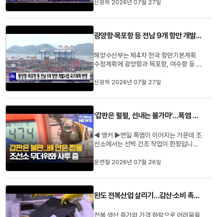
내고 있습니다.삼성전자와 SK하이닉스 실
신광하 2026년 07월 27일
무진은 지난 23일과 25일 광주를 찾아 군
공항 부지와 용수 공급 여건 등을 점검하고
전남광주특별시 반도체산업지원단과 첫 실
광양항·목포항 등 전남 9개 항만 개발사업 국가계획 반영
무 협의를 진행했습니다.또 S...
해양수산부는 제4차 전국 항만기본계획
수정계획에 광양항과 목포항, 여수항 등 9
개 항만의 개발사업 1조596억 원 규모를
반영했습니다.광양항은 율촌산단 연결도로
신광하 2026년 07월 27일
와 항로 준설, 목포항은 해상풍력 지원 부
두와 배후단지 조성, 여수항과 완도항은 재
해방지시설 확충 사업 등이 포함됐습니다.
‘갑판은 펄펄, 선내는 불가마’…폭염 속 조선소
이번 계획 반영으로 사업 추진...
◀ 앵커 ▶연일 폭염이 이어지는 가운데 조
선소에서는 선박 건조 작업이 한창입니
다.60도에 육박하는 갑판과 불가마 같은
선박 내부에서 근로자들은 무더위와 싸우
문연철 2026년 07월 26일
며작업을 이어가고 있는데요조선업 호황
속에 더위를 견뎌내며배를 만드는 산업 현
장을 문연철 기자가 다녀왔습니다.◀ 리포
완도 전복산업 살리기…감산·소비 촉진 추진
트 ▶15만 톤급 원유운반선 건조 현장,...
전복 생산 증가와 가격 하락으로 어려움을