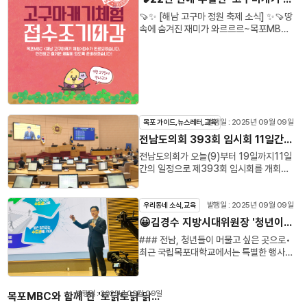
사리란 바로 음력7월 보름인 백중날(5일)
행위반 행위가 아니라면 별도로 제제할 근
위험 요소로 꼽힙니다. 따라서 기상 조건에
다!📍위치: 전남 목포시 남악2로9번길 5,
부터 바닷물 높이가 보NAVER
🍠✨ [해남 고구마 정원 축제 소식] ✨🍠땅
거는 없다는 의미입니다.요지는 어르신들
맞춘 일정 관리와 함께 적절한 시비 및 관수
1층⏰영업시간: 매일 11:00~ 21:00, 브
'백중사리'
속에 숨겨진 재미가 와르르르~목포MBC
의 생계인 폐지 리어카의 도로 주행를 법적
가 💧필요합니다.• 이번 시즌에는 이상고
레이크타임: 15:00~ 17:00
&lt;해남 고구마 캐기 체험&gt;이 여러분
으로 규제하자는 것이 아닙니다.왜 폐지 리
온이 ☀️빈번하게 발생함에 따라 초기 활착
무슨 뜻인지 궁금하시죠❓
의 뜨거운 성원 덕분에 선착순 200명! 조
어카가 위험한 차도 위로 나오게 된 것인지
관리의 중요성이 더욱 부각되고 있습니다.
해수면이 연중 가장 높아지는
기 마감되었어요! 🥳👏많은 관심과 참여에
를 살펴보자는 거지요.거동이 힘든 어르신
토양수분 유지와 석회 결핍 예방을 위해 충
기간을 뜻하는데요.🌊
진심으로 감사드립니다. 💌하지만! 여기서
들의 특성 상, 울퉁불퉁 요철 투성이인 인
분한 물 공급이 필수적이며, 병해충 🪳방제
이때, 우리는 해안 저지대 침수 피해를
끝이 아니죠😉고구마 캐기 체험 외에도 온
도 위로 리어카를 끄는 것은 아마 곱절로 힘
를 위한 등록 약제 사용도 권장됩니다. 이러
항상 조심해야해요. 우
가족이 함께 즐길 수 있는 즐거움이 가득 준
든 일일 것입니다.생계를 위해 작업을 속도
한 철저한 관리와 예방 조치는 고품질의 해
리 지역에는 지난 8일부터 내일까지가 백
비되어 있어요.✔ 고구마 팝업스토어 🛍✔
를 높여야 하니 상대적으로 마주치게 되는
남 배추 생산으로 이어질 것입니다.### 명
발행일 : 2025년 09월 09일
목포 가이드,뉴스레터,교육
중사리 대조기 기간인데요. 이
달콤하고 든든한 고구마 먹거리 🍠😋✔ 가
신호등 수가 적은 차도를 선택하는 것도 그
품으로 인정받는 해남배추• 황토땅에서 자
전남도의회 393회 임시회 11일간의 여정 시작🙌
기간 중에서도 바닷물 수위가 🪧'주의단
족과 함께하는 공연 &amp; 이벤트 🎶✔
이유겠지요.리어카를 위한 '전용도로 설
란 해남배추는 미네랄 등 영양이 풍부하고
계'🪧에 임박할 것으로 예상되는 시간이 있
아이들을 위한 체험 프로그램 🎈고구마만
치'는 효율성 여부를 따졌을 때 현실적으로
단단하면서도 꽉 찬 노란 속이 특징입니다.
전남도의회가 오늘(9)부터 19일까지11일
어요. 영
큼 달콤한 추억, 산이정원에서 함께 만들어
힘들어 보이는 것이 사실입니다.폐지 줍는
이는 김치를 담갔을 때 아삭함과 단맛이 오
간의 일정으로 제393회 임시회를 개회하
광과 진도 등은 이미 지났지만!
보세요! 🌟📍 제1회 해남 고구마 축제📅
노인들은 다닐 길이 사라져가는 요즘입니
래 유지되어 '명품 배추'라는 명성을 얻고
고본격적인 의정활동에 돌입했습니다. 다
목포는 내일! 11일! 오후 5시로 해변
9월 27일(토)~28일(일)📌 해남 산이정
다.막히는 도로에 간혹 답답하고 짜증이 나
있습니다.• 특히 국립농산물품질관리원의
양한 안건 처리로 의회가 활기 띠고 있는데
접근은 꼭! 꼭! 피하셔야합니다 !Σ(っ °Д
원
더라도 타인의 안전과 삶을 배려하는 마음
지리적표시 등록 제11호로 지정된 해남겨
요. 😁✨이번 임시회에서는도정과 교육 행
발행일 : 2025년 09월 09일
우리동네 소식,교육
°;)っ 전남도
을 가지는 것이 중요하겠습니다.
울배추는 그 차별성을 인정받아 많은 소비
정 질문과 함께청년특구 조성과 지원 특별
😀김경수 지방시대위원장 '청년이 살고 싶은 전남'을 위한 비전과 전략
도 상황에 따라 출입 통제 등 현장 점검을
자들에게 사랑받고 있습니다. 이는 소비자
법 제정을 촉구하는 건의안.전라남도 청년
강화하고, 재
### 전남, 청년들이 머물고 싶은 곳으로•
들이 신뢰할 수 있는 품질 보증 마크로 작용
희망기금 설치와 운용 조례안 등80여건의
난문자, 마을방송으로 대조기 정보를 안내
최근 국립목포대학교에서는 특별한 행사가
하며, 시장 경쟁력을 높이는 데 기여하고
안건이 처리될 예정입니다. 🎶특히 16일부
한다고 하니
열렸습니다. 대통령 직속 지방시대위원회
있습니다.추천 태그: #해남군 #김장철 #명
터 19일까지 나흘간 일정으로 진행되는 제
까 꼭 귀 기
의 김경수 위원장이 주최한 '청년이 살고 싶
품배추
2차 도정과 교육행정 질문답변이 기대를
울여주시고 피해없이 이 기간을 보내야겠
은 전남'을 주제로 한 인문학 토크콘서트가
모으고 있는데요. 🤣😀질의응답을 신청한
발행일 : 2025년 09월 09일
목포MBC와 함께 한 '토닭토닭 닭갈비' 어려운 상권에 안녕..
죠~? （￣︶￣）↗
바로 그것입니다. 이번 콘서트는 지역 청년
의원만 37명 (9.8일 기준)에 달하기 때문