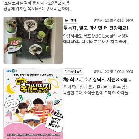
'토닭토닭 닭갈비'를 아시나요?목포시 용
들이 떠나지 않고 정착할 수 있는 환경 조성
입니다!임시회 첫날부터 집중호우 때마다
당동에 위치한 목포MBC 구사옥 근처에
을 목표로 하여, 현실적인 해법을 모색하는
해양쓰레기의 종착지가 되는목포 앞바다의
자리잡아, 한 때 방송인과 지역민에게 맛있
자리였습니다. 이러한 논의는 지역 발전에
대책이 촉구되는 등다양한 목소리가 나왔
는 한 끼를 제공해왔는데요.2년여 전 목포
대한 관심이 높은 독자들에게 중요한 이슈
발행일 : 2025년 09월 09일
뉴스레터
는데요.앞으로 일정도 많은 관심 부탁드립
MBC가 역전 앞으로 사옥을 이전하며 토
로 다가올 것입니다.• 콘서트의 핵심은 지
니다~❤️❤️#전남도의회 #청년특구 #지
🍵녹차, 알고 마시면 더 건강해요!
닭토닭 닭갈비도 손님이 줄게 되자..결국 기
방시대위원회의 주요 추진 과제인 5극3특
역발전
안녕하세요! 목포 MBC Local의 서경원
존 영업하던 위치에서 평화광장 부근으로
등에 대한 설명과 함께 진행되었습니다. 이
에디터입니다.여러분은 어떤 차를 좋아하
자리를 옮겼었습니다.하지만.. 그렇게 자리
는 특정 지역 간 균형 성장을 도모하며, 각
시나요? 저는 요즘 녹차에 푹 빠져 있어요.
를 옮긴 평화광장에서도 주변 상권이 어려
지역의 특성을 극대화하여 경쟁력을 강화
은은한 향과 깔끔한 맛뿐 아니라, 건강에도
워 손님들의 발길이 줄게 되었고..또 사장님
하겠다는 전략입니다. 김 위원장은 중앙 부
많은 도움을 주는 음료랍니다!🌿녹차의 건
의 개인적 사정으로 이번엔 아예 서울로 가
처뿐만 아니라 대학 등 교육기관과의 협업
강 비밀카테킨 풍부녹차에는 폴리페놀의
게를 옮긴다는 소식이 들려왔습니다.오는
이 필수적이라고 강조했습니다. 이를 통해
일종인 카테킨이 가득 들어있어요. 활성산
추석 전까지만 영업을 이어간다고 하니, 과
전남의 사회적, 경제적 인프라를 확장하고
발행일 : 2025년 09월 09일
우리동네 소식
소와 싸우며 노화를 늦추고, 만성질환 예방
거의 추억을 가진 분들은 그 안에 꼭! 가보
강화해야 한다는 점이 부각되었습니다.•
🎭 최고다 호기심딱지 시즌3 <동화나라 구출대작전> - 목포
에도 효과적!항염 &amp; 항암 효과몸 속
시길 바랍니다!
이러한 접근 방식은 단순히 인구 유출을 막
염증을 완화하고, 암 예방에도 도움을 줄
기 위한 것이 아닙니다. 더 나아가 지역 경
온 가족이 함께 웃고 즐기며 배울 수 있는
수 있다고 해요.혈압 조절 &amp; 충치 예
제 활성화와 일자리 창출에도 긍정적인 영
특별한 무대 소식을 전해 드려요. 아이들의
방혈액순환 건강에 긍정적인 영향을 주고,
향을 미칠 것으로 기대됩니다. 특히 교육기
상상력을 자극하고, 어른들에게도 따뜻한
치아 건강도 지켜준답니다.녹차, 이렇게 즐
관과의 협업은 젊은 층에게 새로운 기회를
추억을 선물할 공연 &lt;최고다 호기심딱지
기세요! 💚하루 한 잔녹차에는 카페인이 들
제공할 수 있는 잠재력을 가지고 있습니다.
시즌3 - 동화나라 구출대작전&gt;이 목포
어 있기 때문에, 카페인에 민감한 분들은
이를 통해 전남은 앞으로도 지속 가능한 발
에 찾아옵니다!🗓️공연 일정2025년 9월
하루 한 잔만 권장 해요.규칙적인 생활
전을 이룰 수 있을 것이며, 다른 지역에서
20일 (토요일)⏰ 11:00, 14:00, 16:30
&amp; 스트레스 관리와 함께녹차만 마시
도 벤치마킹할 만한 사례가 될 것입니
📍장소 : 목포시민문화체육센터🎟️티켓 정
는 것보다 건강한 생활 습관과 함께하면 효
다.### 5극3특 전략과 그 의미• 5극3특
보1층 R석 : 66,000원관람등급 : 24개월
과가 더욱 UP!디저트로 즐기기요즘은 녹차
전략은 한국 내 균형 잡힌 발전을 이루기 위
이상관람시간 : 80분 (인터미션 없음)💻