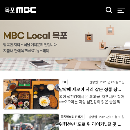
검
색
MBC Local 목포
행복한 지역 소식을 여러분께 전합니다.
지금 내 곁에 목포MBC 뉴스레터.
발행일 : 2025년 09월 11일
맛집
남악에 새로이 자리 잡은 정통 장어 전문점 '오오마' 🎣
곡성 섬진강에서 온 최고급 '자포니카' 장어
🐟오오마는 곡성 섬진강의 맑은 물을 먹고
자란 국내산 민물장어 중에서도 최고급 종
'자포니카'만 사용합니다.정통 일본 방식 그
발행일 : 2025년 09월 10일
공동체 희망 전하기
대로, 30일간 숙성시킨 특제 소스와 최고
급 🔥숯불을 사용해 정성껏 구워내 깊은 풍
위험천만 '도로 위 리어카'..갈 곳 없는 폐지 줍는 노인들
미를 더했다고 합니다.제가 먹어본 메뉴는