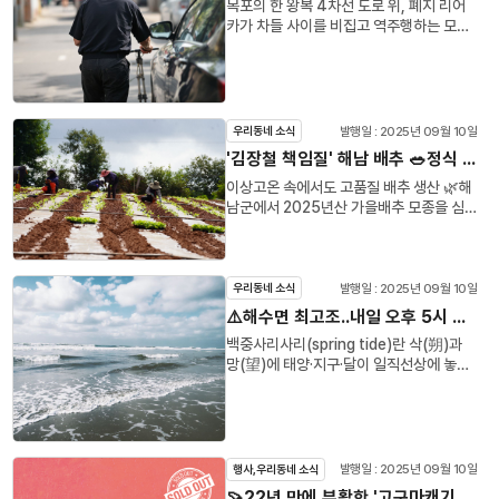
목포의 한 왕복 4차선 도로 위, 폐지 리어
🍚🥢장어 히츠마부시(특대)나고야식 장어
카가 차들 사이를 비집고 역주행하는 모습
덮밥으로, 특제 소스를 발라가며 숯불에 3
퇴근 후 저녁, 차를 몰고 집으로 향하던 중
번 구워낸 장어가 올라옵니다. 장어 밑에는
갑자기 앞 차들이 비상등을 켜고 속도를 줄
일본식 계란말이까지 숨어 있어 색다른 조
이는 순간이 있었습니다."무슨 일이지?" 상
합 ✨기본 반찬은 생강초절임, 와사비, 명
황을 지켜보던 저는 한 어르신이 폐지 리어
이나물, 백김치, 깻잎, 김장어와 밥을 깻잎
카를 끌고 차도 위로 나온 상황을 목격했습
발행일 : 2025년 09월 10일
•김 + 녹차물을 부어 오차즈케처럼 즐길
우리동네 소식
니다. 지긋한 연세에 거동이 불편한 몸이
수 있어요. 기름진 장어와 담백한 녹차물 조
'김장철 책임질' 해남 배추 🥗정식 시작
기에 차들은 경적 소리 하나 울리지 않은 채
합이 의외로 찰떡궁합이었어요!등심 돈까
조용히 그 주변을 둘러 피해갔죠.이후로도
이상고온 속에서도 고품질 배추 생산 🌿해
스겉은 바삭, 속은 부드럽게 튀겨낸 정통
저는 이 곳 목포의 도로 위에서 리어카를 끈
남군에서 2025년산 가을배추 모종을 심
돈까스로 장어와 곁들여 먹으니 느끼함도
채 위험천만한 주행을 이어가는 어르신들
고 있다• 해남군은 현재 전국 최대의 배추
잡아주더라고요.메밀소바쫄깃한 메밀면에
을 종종 보고 있는데요.혹시나 큰 사고가 나
주산지로서 바쁜 시기를 보내고 있습니다.
시원한 냉침 쯔유소스가 함께 나옵니다. 기
진 않을지 걱정스러운 마음에 조심하며 가
9월 초부터 시작된 가을배추 정식은 중순
름진 장어와 함께 먹으면 입안을 깔끔하게
끔은 그 순간을 카메라에 담아보곤 합니다.
까지 계속되며, 이듬해 겨울까지 이어지는
발행일 : 2025년 09월 10일
우리동네 소식
정리해주는 최고의 조합 👍오오마에서만
리어카는 도로교통법상 '우마차'로 분류되
월동배추 수확을 준비하고 있습니다. 올해
느낄 수 있는 매력 😍✔️일본 정통 방식 그
⚠️해수면 최고조..내일 오후 5시 목포 만조시간 해안가 저지대 침수 주의
므로 보도로 다닐 수 없어 차도로 다녀야 하
해남군에서는 약 4,900㏊ 면적에 걸쳐
대로의 숙성 소스✔️숯불향 가득한 장어구
백중사리사리(spring tide)란 삭(朔)과
나, 별도의 전용도로가 없어 차량과 충돌하
배추를 재배할 계획입니다. 이러한 농업 활
이 히츠마부시의 3단계 즐기는 법 (그대로
망(望)에 태양·지구·달이 일직선상에 놓여
거나 늦은 주행속도로 인해 교통 정체를 일
동은 지역 경제와 연관되어 있으며, 김장을
&gt; 곁들임과 함께 &gt; 오차즈케)✔️장
조수간만(潮水干滿)의 최대차를 보이는
으키는 수가 있다그렇다면 왜 폐지 리어카
준비하는 많은 가정들에게 중요한 역할을
어뿐만 아니라 돈까스, 메밀소바까지 다양
것을 말한다. ​ 밀물은 한달 중 음력 보름과
들은 인도가 아닌 위험천만한 차도 위로 나
하고 있습니다.• 본격적인 배추 재배가 시
하게 즐길 수 있어 가족•지인 모임에도 딱!
그믐 무렵인 `사리’때 가장 높게 들어온다.
오는 걸까요?사실 리어카는 도로교통법상
작됨에 따라 해남군은 적기 정식을 강조하
오늘 점심•저녁 메뉴 고민된다면?“기름진
또 1년 중 음력 7월 보름 때 달의 인력이 가
'우마차'로 분류되어 보도로 다닐 수 없으며
며 농가에 철저한 관리를 당부하고 있습니
장어의 풍미와 숯불향, 그리고 녹차 물로
장 강해져 바닷물을 끌어당긴다. 따라서 이
차도로 다녀야 하는 것이 규정입니다.즉,
다. 특히 생육 불균형과 결구 불량 등의 문
발행일 : 2025년 09월 10일
행사,우리동네 소식
마무리하는 담백함까지"남악에서 정통 장
때 밀물 높이가 가장 높아지게 된다. ​ 백중
리어카가 도로 위에 있더라도 역주행 등 통
제는 정식 시기를 놓쳤을 때 발생할 수 있는
어덮밥을 맛볼 수 있는 '오오마'를 추천합니
🍠22년 만에 부활한 '고구마캐기 체험' 조기 마감!🎉