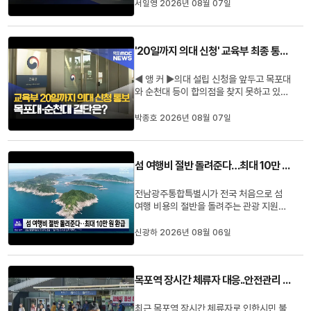
전남을 합쳐도 24시간 이용할 수 있는 광
서일영 2026년 08월 07일
역 단위 쉼터는 단 두 곳뿐인데요.지역마다
지원 수준도 달라 통합특별시 출범 이후 해
결해야 할 과제로 떠오르고 있습니다.서일
'20일까지 의대 신청' 교육부 최종 통보..두 대학 결단은?
영 기자입니다.◀ 리포트 ▶점심...
◀ 앵 커 ▶의대 설립 신청을 앞두고 목포대
와 순천대 등이 합의점을 찾지 못하고 있는
가운데 시민단체가 책임있는 결단을 촉구
하고 나섰습니다.이 가운데 교육부는 오는
박종호 2026년 08월 07일
20일까지경북과 전남광주통합특별시 등
2곳에 대해 의대 신설 신청서를 제출하라
고 통보했습니다.박종호 기자입니다.◀ 리
섬 여행비 절반 돌려준다…최대 10만 원 환급
포트 ▶서남권 시민단체가 의대 ...
전남광주통합특별시가 전국 처음으로 섬
여행 비용의 절반을 돌려주는 관광 지원사
업을 시행합니다.대상은 다른 지역에 거주
하는 관광객으로, 섬에서 사용한 운임과 숙
신광하 2026년 08월 06일
박, 음식, 체험비의 50%를 최대 10만 원
까지 지역화폐로 환급받을 수 있습니다.사
업은 오는 29일부터 11월 4일까지 목포와
목포역 장시간 체류자 대응..안전관리 강화
여수, 신안 등 8개 시군 16개 ...
최근 목포역 장시간 체류자로 인한시민 불