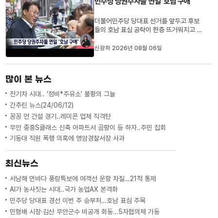
민주당 당권주자들 연일 '호남 구애'
"합의대로 하면 되는 것 아니냐"...
더불어민주당 당대표 선거를 앞두고 후보
들의 호남 표심 공략이 한층 뜨거워지고 있
습니다.김민석 후보는 오늘(6) 순천, 장흥,
목포 순회 일정을 소화하며 "정청래 후보가
신광하 2026년 08월 06일
당대표가 되면 이재명 정부의 '호남 메가프
로젝트' 추진에 차질이 생길 수 있다"며, 호
남에서 승기를 잡겠다고 밝혔습니다.정청
많이 본 뉴스
래 후보도 광주, 전남...
전기차 시대.. '정비*주유소' 불황의 그늘
간추린 뉴스(24/06/12)
꽁꽁 언 건설 경기..레미콘 업체 직격탄
무안 중흥S클래스 신축 아파트서 곰팡이 등 하자..주민 집회
기동대 직원 폭행 의혹에 영암경찰서장 사과
최신뉴스
서남해 먼바다 풍랑특보에 여객선 운항 차질…21척 통제
AI가 농사짓는 시대..국가 농업AX 본격화
민주당 당대표 경선 이번 주 승부처…호남 표심 주목
민형배 시장·김산 무안군수 비공개 회동…5자협의체 가동