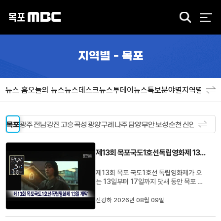
검
색
지역별 - 목포
뉴스 홈
오늘의 뉴스
뉴스데스크
뉴스투데이
뉴스특보
분야별
지역별
뉴스
목포
광주
전남
강진
고흥
곡성
광양
구례
나주
담양
무안
보성
순천
신안
여수
영
제13회 목포국도1호선독립영화제 13일 개막
제13회 목포 국도1호선 독립영화제가 오
는 13일부터 17일까지 닷새 동안 목포 일
대에서 열립니다.'경계를 넘어 영화로, 궤적
에 초대합니다'를 주제로 열리는 이번 영화
신광하 2026년 08월 09일
제는 13일 목포해양대학교 운동장에서 개
막식을 갖고, 개막작 4편을 상영합니다.영