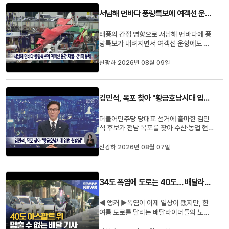
화제 기간 시네마엠엠에서는 독립영화 상
서남해 먼바다 풍랑특보에 여객선 운항 차질…21척 통제
영이 이어지고, 14일에는 해관1...
태풍의 간접 영향으로 서남해 먼바다에 풍
랑특보가 내려지면서 여객선 운항에도 차
질이 빚어지고 있습니다.오늘 전남에서는
17개 항로, 여객선 21척의 운항이 통제됐
신광하 2026년 08월 09일
고, 목포~제주 항로는 정상 운항하고 있지
만 진도~제주와 추자도 기항 일부 항로는
결항했습니다.서남해안에는 강풍경보가,
김민석, 목포 찾아 "황금호남시대 입법 뒷받침"
서해남부와 남해서부 먼바다에는...
더불어민주당 당대표 선거에 출마한 김민
석 후보가 전남 목포를 찾아 수산·농업 현장
을 잇달아 방문하며 호남 지원을 약속했습
니다.김민석 후보는 오늘 새벽 목포수협 위
신광하 2026년 08월 07일
판장과 농협 전남지역본부를 찾아 어민과
농업인들을 만나 수산물 유통과 농촌 고령
화, 기후재해 대응 등의 현안을 논의했습니
34도 폭염에 도로는 40도… 배달라이더는 쉴 곳도 없다
다.김 후보는 이어 목포MB...
◀ 앵커 ▶폭염이 이제 일상이 됐지만, 한
여름 도로를 달리는 배달라이더들의 노동
환경은 크게 달라지지 않았습니다.광주와