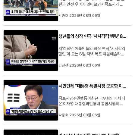
편과 안전 우려가 잇따르면서목포시가 대
응을 강화합니다.목포시는 현장 점검을 통
해 이용객 불편과 안전 위해 요인을 확인하
박종호 2026년 08월 06일
고, 도움이 필요한 대상에게는 복지상담과
맞춤형 서비스를 연계할 계획이라고 밝혔
습니다.또 목포역과 역전파출소, 119안전
청년들의 창작 연극 '시시각각 햄릿' 8일 막 올라
센터 등 관계기관과 협력해 응...
지역 청년 예술인들의 창작 연극 '시시각각
햄릿'이 오는 8일 저녁 목포 유달예술타운
공연장에서 막을 올립니다.전남문화재단
청년예술활동 지원사업으로진행되는 이번
김진선 2026년 08월 06일
연극은 청년 세대들의 이야기를정통 연극
햄릿과 접목시켜 전라도 사투리로선보이는
특색있는 공연으로 청년들의 꿈과 도전, 실
시민단체 "대통령·특별시장 군공항 이전 발언, 사실과 달라"
패를 아름답게 그려낼 예...
목포시민주권행동이최근 국무회의에서 나
온 이재명 대통령과민형배 통합시장의 광
주 군공항 이전 관련발언이 사실관계를 충
분히 반영하지 못했다고 비판했습니다.이
박종호 2026년 08월 06일
들은 군공항 이전은 주민 의견수렴과주민
투표, 무안군의 유치 신청 등 절차가남아있
는데도 이전이 합의된 것처럼이 대통령이