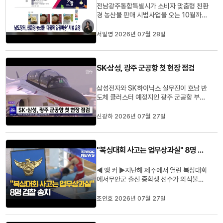
전남광주통합특별시가 소비자 맞춤형 친환
경 농산물 판매 시범사업을 오는 10월까지
운영합니다.이번 사업은 1인 가구 등 소규
모 가구의 친환경 농산물 구매 편의를 높이
서일영 2026년 07월 28일
기 위해 다품목 일괄배송을 도입하는 것으
로, 4천800만 원의 예산이 투입됩니다.판
매 품목은 다소비 채소 11종과 제철 과일 2
SK·삼성, 광주 군공항 첫 현장 점검
종으로, 남도장터 전용관에...
삼성전자와 SK하이닉스 실무진이 호남 반
도체 클러스터 예정지인 광주 군공항 부지
를 처음으로 둘러보며 사업 추진에 속도를
내고 있습니다.삼성전자와 SK하이닉스 실
신광하 2026년 07월 27일
무진은 지난 23일과 25일 광주를 찾아 군
공항 부지와 용수 공급 여건 등을 점검하고
전남광주특별시 반도체산업지원단과 첫 실
"복싱대회 사고는 업무상과실" 8명 검찰 송치
무 협의를 진행했습니다.또 S...
◀ 앵 커 ▶지난해 제주에서 열린 복싱대회
에서무안군 출신 중학생 선수가 의식불명
상태에 빠지는 사고가 있었는데요경찰이
대회 운영과 경기 진행,응급 이송 과정 전
조인호 2026년 07월 27일
반에 과실이 있었다며관련자 8명을 검찰에
송치했습니다.조인호 기자입니다.◀ 리포