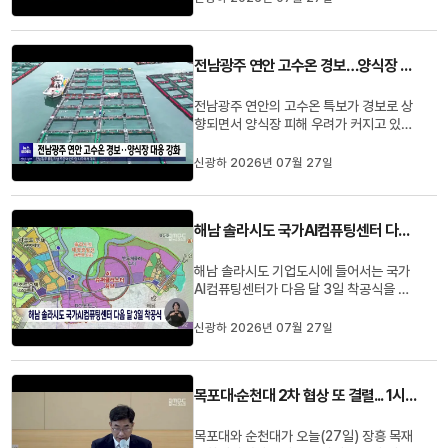
와 항로 준설, 목포항은 해상풍력 지원 부
두와 배후단지 조성, 여수항과 완도항은 재
해방지시설 확충 사업 등이 포함됐습니다.
전남광주 연안 고수온 경보…양식장 대응 강화
이번 계획 반영으로 사업 추진...
전남광주 연안의 고수온 특보가 경보로 상
향되면서 양식장 피해 우려가 커지고 있습
니다.해양수산부는 오늘(27일) 함평만과
도암만, 득량만, 여자만, 가막만의 고수온
신광하 2026년 07월 27일
주의보를 경보로 높였고, 흑산 앞바다와 남
해·서해 일부 해역에는 주의보를 확대 발령
했습니다.전남광주특별시는 국비 8억 7천
해남 솔라시도 국가AI컴퓨팅센터 다음 달 3일 착공식
700만 원을 추가 확보해 액...
해남 솔라시도 기업도시에 들어서는 국가
AI컴퓨팅센터가 다음 달 3일 착공식을 갖
고 본격적인 건립에 들어갑니다.국가AI컴
퓨팅센터는 과학기술정보통신부가 추진하
신광하 2026년 07월 27일
는 국가 AI 인프라 사업으로, 사업비 2조 9
천억 원을 들여 GPU 만 5천 장으로 초거대
AI 연구와 산업 활용을 위한 국가 연산 자원
목포대·순천대 2차 협상 또 결렬... 1시간 만에 종료
을 제공하는 AI 전문 데이터...
목포대와 순천대가 오늘(27일) 장흥 목재