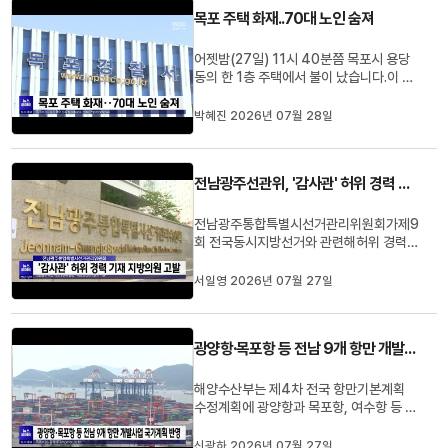
트 ▶지난해 9월 서귀포시에서 열린 대통
목포 주택 화재..70대 노인 숨져
령배 전국시도복싱대회.전남 무안...
어젯밤(27일) 11시 40분쯤 목포시 용당
동의 한 1층 주택에서 불이 났습니다.이 불
로 집 안에 있던 70대 남성이 구조됐지만
끝내 숨졌고, 주택 한 채가 모두 불에 타 소
박혜진 2026년 07월 28일
방서 추산 3천만 원의 재산 피해가 발생했
습니다.소방당국은 1시간 40분 만에 불을
완전히 진화했으며, 경찰과 함께 정확한 화
전남광주선관위, '감사관' 허위 경력 기재 지방의원 고발
재 원인을 조사하고 있습니...
전남광주통합특별시선거관리위원회가제9
회 전국동시지방선거와 관련해허위 경력을
공표한 지방의원을오늘(27) 경찰에 고발
했습니다.해당 의원은 지난 2020년부터
서일영 2026년 07월 27일
2024년까지지역에서 청렴시민감사관으
로 활동했지만,올해 2월부터 5월까지 자신
을 ‘감사관’으로 기재한 선거운동용 명함을
광양항·목포항 등 전남 9개 항만 개발사업 국가계획 반영
배부하고 자신의 SNS에 게시한 혐의...
해양수산부는 제4차 전국 항만기본계획
수정계획에 광양항과 목포항, 여수항 등 9
개 항만의 개발사업 1조596억 원 규모를
반영했습니다.광양항은 율촌산단 연결도로
신광하 2026년 07월 27일