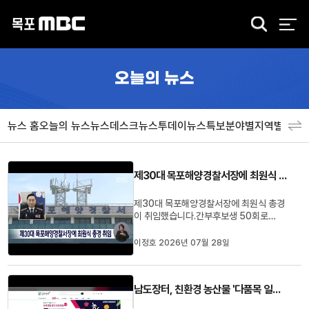
검
색
오늘의 뉴스
뉴스 홈
오늘의 뉴스
뉴스데스크
뉴스투데이
뉴스특보
분야별
지역별
뉴스
제30대 목포해양경찰서장에 최원식 총경 취임
제30대 목포해양경찰서장에 최원식 총경
이 취임했습니다.간부후보생 50회로
2002년 해양경찰에 입문한 최 서장은 울
진해양경찰서장, 해양경찰청 수색구조과
이정호 2026년 07월 28일
장 등을 지냈습니다.최 서장은 "국민의 생
명과 안전을 최우선 가치로 삼아 현장 중심
의 해양경찰 행정을 실천하겠다"고 밝혔습
남도장터, 친환경 농산물 '다품목 일괄배송' 시범 운영
니다.