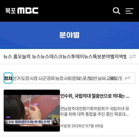
검
색
분야별
뉴스 홈
오늘의 뉴스
뉴스데스크
뉴스투데이
뉴스특보
분야별
지역별
뉴스
정치
선거
도정
시정
시군
경제
농정
사회
문화
스포츠
일반
날씨
교육
생활/문화
인수위, 국립의대 절충안으로 의대는 목포·병원은 순천 제안
전남광주대전환기획위원회가 국립의대 유
치를 위해 대학 통합을 추진 중인 목포대와
순천대에 '의과대학'은 목포, '대학병원'은
순천에 두는 절충안을 제시했습니다.인수
서일영 2026년 07월 06일
위는 최근 양 대학에 의대와 통합대학본부
를 한 지역에, 대학병원을 다른 지역에 두