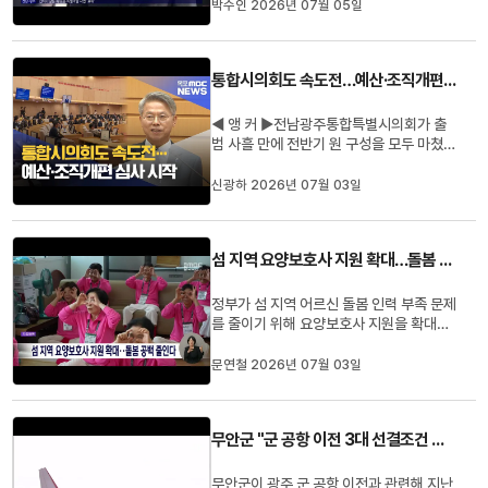
리는 오늘 오전 국립 5.18 묘지를 참배한
박수인 2026년 07월 05일
뒤 금남로 전일빌딩 245에서 당 대표 선거
출마를 공식 선언하고 이어 국회에서 별도
로 출마 회견을 열 예정입니다.김 천 총리
통합시의회도 속도전…예산·조직개편 심사 시작
측 관계자는 광주에서 공...
◀ 앵 커 ▶전남광주통합특별시의회가 출
범 사흘 만에 전반기 원 구성을 모두 마쳤습
니다.특히 시청과 교육청 예산결산특별위
원회를 분리해 구성하면서, 통합 행정을 감
신광하 2026년 07월 03일
시할 전문성과 책임도 한층 커졌습니다. 보
도에 신광하 기자입니다.◀ 리포트 ▶'0시'
회의를 시작으로 전남광주통합특별시를 출
섬 지역 요양보호사 지원 확대…돌봄 공백 줄인다
범시킨 시의회가 사흘만에 원...
정부가 섬 지역 어르신 돌봄 인력 부족 문제
를 줄이기 위해 요양보호사 지원을 확대합
니다.보건복지부는 오는 10월부터 섬 지역
방문요양 서비스를 제공하는 요양보호사에
문연철 2026년 07월 03일
게 지급하는 원거리 교통비를 기존보다
2.2배 인상하기로 했습니다.또 월 5만 원
의 농어촌 장기요양요원 지원금 대상 지역
무안군 "군 공항 이전 3대 선결조건 이행 먼저"
도 확대해, 연륙교가 없는 섬...
무안군이 광주 군 공항 이전과 관련해 지난