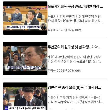
는 방안을 전달하고 다음 주까지 회신을 요
목포시의회 원구성 완료..이형완 의장 선출
청했다고 밝혔습니다.양 ...
목포시의회가 전반기 의장에 민주당 이형
완 의원을 선출하는 등 13대 의회 원구성
을 마무리했습니다.목포시의회 의장 선거
에는 이형완 의원과 박용준 의원이 출마해
박종호 2026년 07월 06일
15표를 얻은 이 의원이 의장에 선출됐으
며, 부의장과 의회운영위원장 등도 모두 민
주당 의원들이 선출됐습니다.한편, 전반기
무안군의회 원구성 첫 날 파행...'기약없는 정회'
의장단 선거를 앞두고 비민주당...
제10대 무안군의회 전반기 의장단 구성이
의장 선출을 둘러싼 갈등으로 개원 첫날부
터 파행을 빚었습니다.무안군의회는 오늘
제308회 임시회를 열고 의장 선출 절차에
신광하 2026년 07월 06일
들어갈 예정이었지만, 임시의장을 맡은 무
소속 김원중 의원이 의원 간 추가 협의를 이
유로 무기한 정회를 선포했습니다.민주당
김민석 전 총리 오늘(6) 광주에서 당대표 출마 선언
은 의장과 상임위원장 3석을...
더불어민주당 차기 당권 경쟁에 나서는 김
민석 전 국무총리가 오늘(6) 광주에서 당
대표 선거 출마를 공식 선언합니다.김 전 총