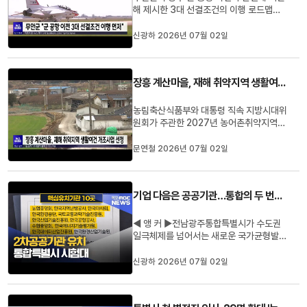
해 제시한 3대 선결조건의 이행 로드맵을
먼저 제시하라고 정부와 관계기관에 촉구
했습니다.무안군은 광주 민간공항의 무안
신광하 2026년 07월 02일
국제공항 선이전과 정부·전남광주특별시의
1조 원 규모 지원, 국가 차원의 인센티브 제
공이 우선 이행돼야 한다고 밝혔습니다.또
장흥 계산마을, 재해 취약지역 생활여건 개조사업 선정
선결조건이 가시화되면 국...
농림축산식품부와 대통령 직속 지방시대위
원회가 주관한 2027년 농어촌취약지역
생활여건 개조사업 공모에장흥군 용산면
계산마을이 선정됐습니다.이에 따라 국비
문연철 2026년 07월 02일
와 지방비 등 24억2천만 원이투입돼 재해
예방시설 정비와 마을안길 개선, 노후주택
정비 등 주민들의 안전과 생활환경을 개선
기업 다음은 공공기관…통합의 두 번째 승부
하는 사업이 앞으로 4년 동안 추...
◀ 앵 커 ▶전남광주통합특별시가 수도권
일극체제를 넘어서는 새로운 국가균형발전
모델이 될 수 있을까요.호남 반도체 클러스
터 투자 계획이 통합특별시의 첫 성과라면,
신광하 2026년 07월 02일
정부의 공공기관 유치가 두 번째 시험대가
되고 있습니다.신광하 기자의 보도 입니
다.◀ END ▶무려 800조. 삼성과 SK의