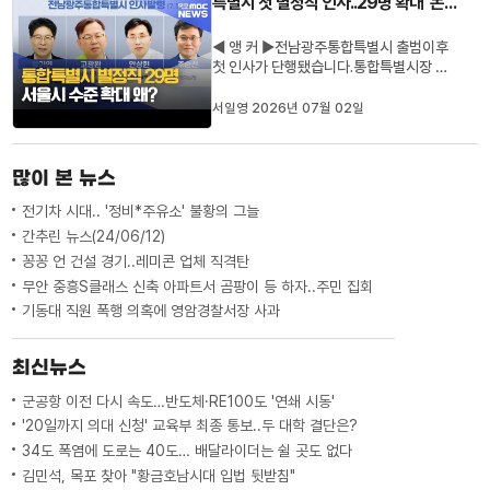
특별시 첫 별정직 인사..29명 확대 '논란'도
호남반도체 클러스터 투자발표는 ...
◀ 앵 커 ▶전남광주통합특별시 출범이후
첫 인사가 단행됐습니다.통합특별시장 직
급이 장관급으로 격상되면서,부시장은 차
관급으로 발령되는 등 직급도 상승했습니
서일영 2026년 07월 02일
다.시장 비서실은 정무직으로 불리는 별정
직 인사로 꾸려졌는데, 일부 논란도 나옵니
다.서일영 기자가 보도합니다. ◀ 리포트 ▶
많이 본 뉴스
전남광주통합특별시의회가 첫날 ...
전기차 시대.. '정비*주유소' 불황의 그늘
간추린 뉴스(24/06/12)
꽁꽁 언 건설 경기..레미콘 업체 직격탄
무안 중흥S클래스 신축 아파트서 곰팡이 등 하자..주민 집회
기동대 직원 폭행 의혹에 영암경찰서장 사과
최신뉴스
군공항 이전 다시 속도…반도체·RE100도 '연쇄 시동'
'20일까지 의대 신청' 교육부 최종 통보..두 대학 결단은?
34도 폭염에 도로는 40도… 배달라이더는 쉴 곳도 없다
김민석, 목포 찾아 "황금호남시대 입법 뒷받침"