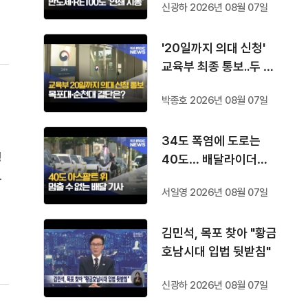
신광하 2026년 08월 07일
'20일까지 의대 신청'
교육부 최종 통보..두 대
학 결단은?
박종호 2026년 08월 07일
34도 폭염에 도로는
청
40도… 배달라이더는
과
쉴 곳도 없다
서일영 2026년 08월 07일
수
니
김민석, 목포 찾아 "황금
호남시대 입법 뒷받침"
신광하 2026년 08월 07일