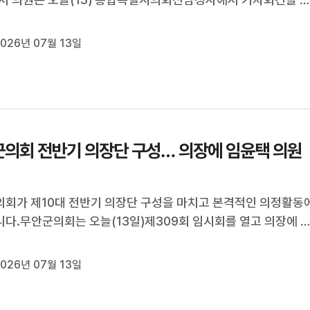
득권에 맞서 서민 중산층을 지켜 온 민주당의 정체성을 더욱 강화
내 차별과 배제를 뿌리 뽑겠다"고 출마 이유를 밝혔습니다.또 "이
026년 07월 13일
의 3대 메가 프로젝트를...
의회 전반기 의장단 구성… 의장에 임윤택 의원
회가 제10대 전반기 의장단 구성을 마치고 본격적인 의정활동
다.무안군의회는 오늘(13일)제309회 임시회를 열고 의장에 
원, 부의장에 양영복 의원을 각각 선출했습니다.의회운영위원장
회 의원, 행정복지위원장에는 정은경 의원, 산업건설위원장에는
026년 07월 13일
의원을 선출하는 등 전반기...