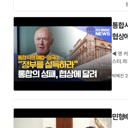
통합시
협상에
◀ 앵 
스터.하
다.정부
박혜진 2
결국 통
어졌다는
민형배