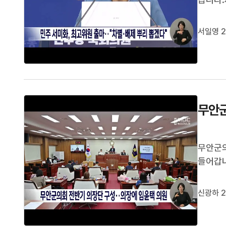
고 "기
고, 당
서일영 2
명 정부
무안군
무안군의
들어갑니
윤택 의
는 이준
신광하 2
김원중 