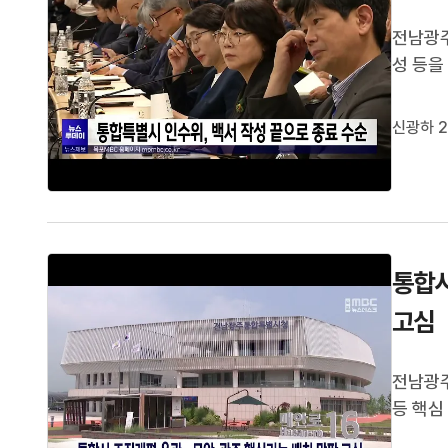
전남광
성 등을
의대, 
현안을 
신광하 2
전달할 
통합시
고심
전남광주
등 핵심
청사 부