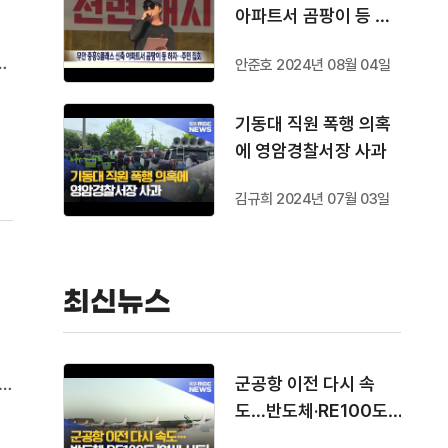
아파트서 곰팡이 등 하
무
자..주민 집회
따
안준호 2024년 08월 04일
서
민
기동대 직원 폭행 의혹
에 영암경찰서장 사과
김규희 2024년 07월 03일
최신뉴스
군공항 이전 다시 속
안
도…반도체·RE100도
민
'연쇄 시동'