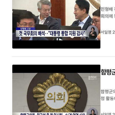
민형배 
회의에 
라 장관
울특별시
서일영 2
시장은 "
함평군
함평군의
정 활동
군정 주
등 16
서일영 2