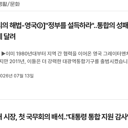
생활/문화
의 해법-영국②]"정부를 설득하라"..통합의 성패
 달려
커 ▶이미 1980년대부터 지역 간 협력을 이어온 영국 그레이터맨
지만 2011년, 이들은 더 강력한 대광역통합기구를 출범시켰습니
로부터 막대한 권한과 예산 자율성을 가져오기 위해서였는데요.
026년 07월 13일
합시장의 정치적 리더십을 통해 현재의 그레이터맨체스터가 만
 평가입니다.박혜진 기자가 ...
 시장, 첫 국무회의 배석.."대통령 통합 지원 감사