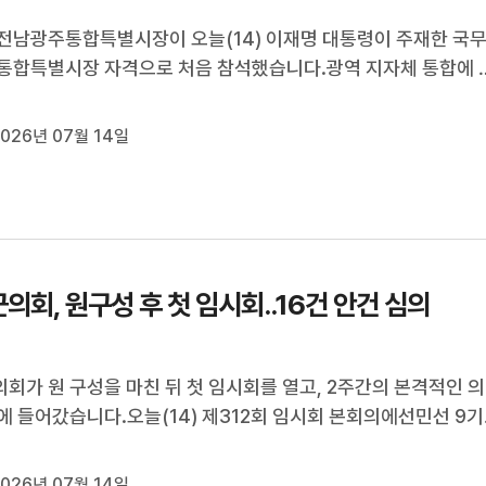
전남광주통합특별시장이 오늘(14) 이재명 대통령이 주재한 국
통합특별시장 자격으로 처음 참석했습니다.광역 지자체 통합에 
급 예우를 받는 통합특별시장은 지난주 국무회의 규정 개정으로 
장과 함께 국무회의 상시 배석 대상이 됐습니다.국무회의에서 
026년 07월 14일
40년 전 갈라졌던 전...
의회, 원구성 후 첫 임시회..16건 안건 심의
회가 원 구성을 마친 뒤 첫 임시회를 열고, 2주간의 본격적인 의
에 들어갔습니다.오늘(14) 제312회 임시회 본회의에선민선 9기
요업무 추진 상황 보고받고, 함평군수 공약사항 관리 조례 개정
건의 안건 심의가 진행됐습니다.김영인 군의장은 이 자리에서"군
026년 07월 14일