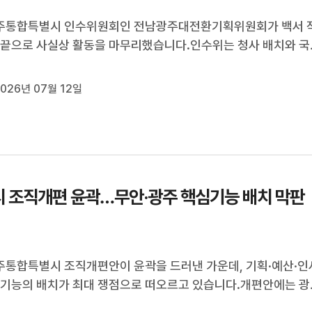
주통합특별시 인수위원회인 전남광주대전환기획위원회가 백서 
 끝으로 사실상 활동을 마무리했습니다.인수위는 청사 배치와 국
반도체 산업단지, 20조 원 재정지원 등 통합특별시 출범 초기 주요
정리해 시정 과제로 넘기고, 활동 종료 전 민형배 시장에게 백서
026년 07월 12일
예정입니다.인수위는...
 조직개편 윤곽…무안·광주 핵심기능 배치 막판
통합특별시 조직개편안이 윤곽을 드러낸 가운데, 기획·예산·인
 기능의 배치가 최대 쟁점으로 떠오르고 있습니다.개편안에는 광
서를 69개에서 59개로 줄이고, 동부청사는 21개, 무안청사는 6