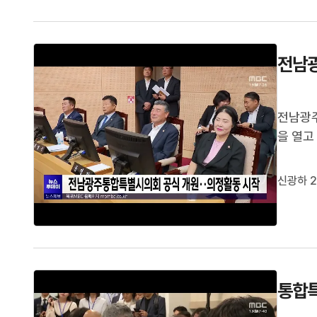
전남
전남광주
을 열고
의장과 
대중 교
신광하 2
정입니다
통합특