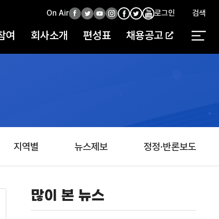
On Air
페
트
유
인
로그인
검색
페
인
유
이
위
튜
스
이
스
튜
참여
회사소개
편성표
채용공고
스
터
브
타
스
타
브
북
북
지역별
뉴스제보
정정·반론보도
많이 본 뉴스