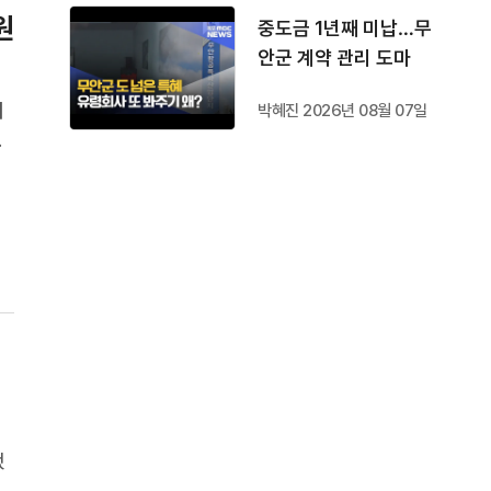
원
중도금 1년째 미납…무
안군 계약 관리 도마
회
박혜진 2026년 08월 07일
 만
임
했
열