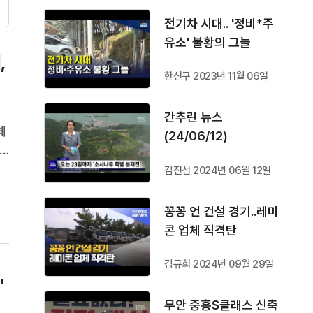
전기차 시대.. '정비*주
유소' 불황의 그늘
,
한신구 2023년 11월 06일
간추린 뉴스
체
(24/06/12)
김진선 2024년 06월 12일
들
꽁꽁 언 건설 경기..레미
콘 업체 직격탄
김규희 2024년 09월 29일
"
무안 중흥S클래스 신축