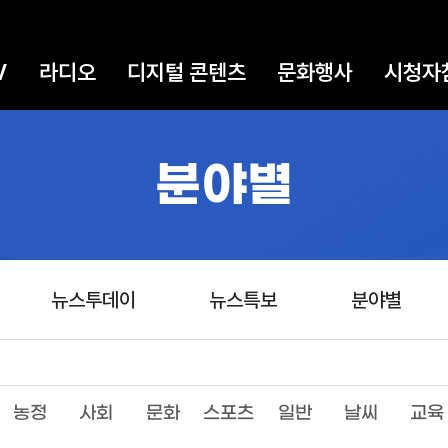
V
라디오
디지털 콘텐츠
문화행사
시청자
분야별
뉴스투데이
뉴스특보
분야별
농정
사회
문화
스포츠
일반
날씨
교육