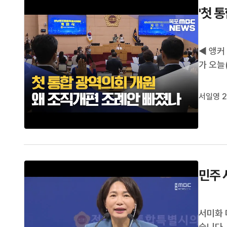
'첫 
◀ 앵커
가 오늘
다.32
들어낼 
서일영 2
시회에 
민주 
서미화 
습니다.